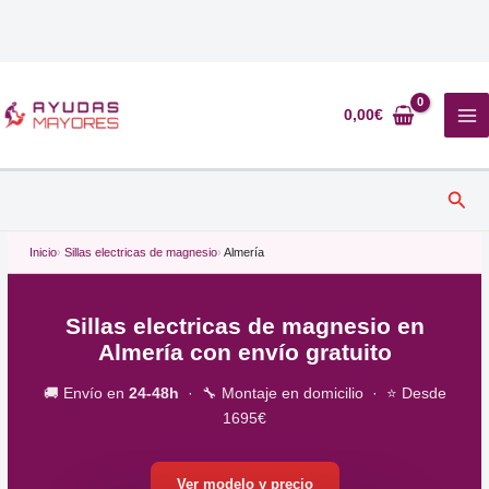
Ir
al
0,00
€
contenido
Busc
Inicio
Sillas electricas de magnesio
Almería
Sillas electricas de magnesio en
Almería con envío gratuito
🚚 Envío en
24-48h
· 🔧 Montaje en domicilio · ⭐ Desde
1695€
Ver modelo y precio