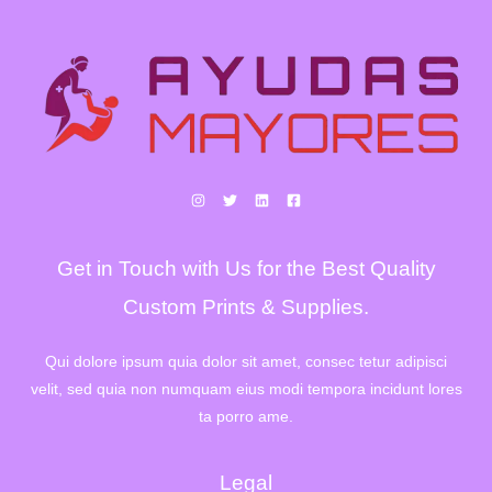
Get in Touch with Us for the Best Quality
Custom Prints & Supplies.
Qui dolore ipsum quia dolor sit amet, consec tetur adipisci
velit, sed quia non numquam eius modi tempora incidunt lores
ta porro ame.
Legal