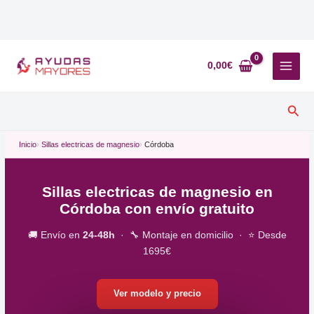
Ir
al
0,00
€
contenido
Busc
Inicio
Sillas electricas de magnesio
Córdoba
Sillas electricas de magnesio en
Córdoba con envío gratuito
🚚 Envío en
24-48h
· 🔧 Montaje en domicilio · ⭐ Desde
1695€
Ver modelo y precio