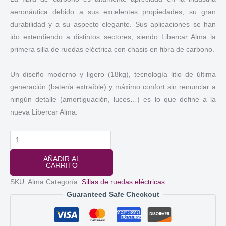
aeronáutica debido a sus excelentes propiedades, su gran
durabilidad y a su aspecto elegante. Sus aplicaciones se han
ido extendiendo a distintos sectores, siendo Libercar Alma la
primera silla de ruedas eléctrica con chasis en fibra de carbono.
Un diseño moderno y ligero (18kg), tecnología litio de última
generación (batería extraíble) y máximo confort sin renunciar a
ningún detalle (amortiguación, luces…) es lo que define a la
nueva Libercar Alma.
Silla
de
AÑADIR AL
ruedas
CARRITO
eléctrica
SKU:
Alma
Categoría:
Sillas de ruedas eléctricas
de
Guaranteed Safe Checkout
carbono
Alma
-