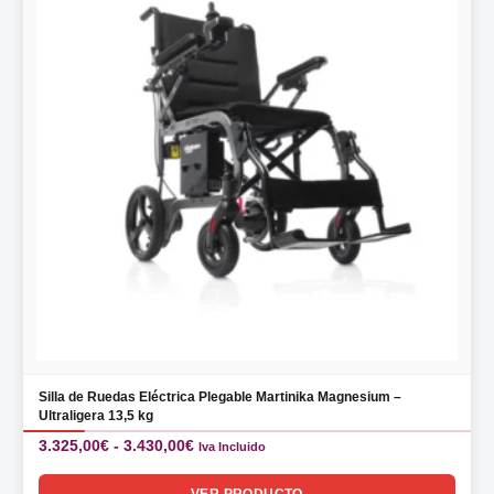
Silla de Ruedas Eléctrica Plegable Martinika Magnesium –
Ultraligera 13,5 kg
Rango
3.325,00
€
-
3.430,00
€
Iva Incluido
de
precios:
VER PRODUCTO