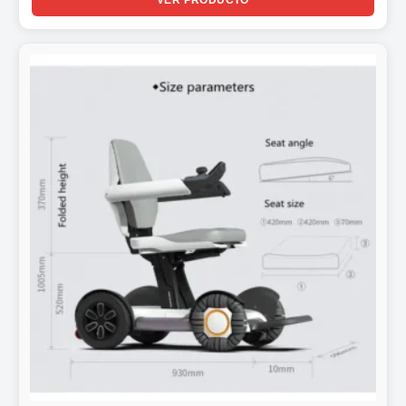
desde
3.325,00€
hasta
3.430,00€