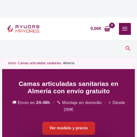
Ir
al
0,00
€
contenido
Busc
Inicio
Camas articuladas sanitarias
Almería
Camas articuladas sanitarias en
Almería con envío gratuito
🚚 Envío en
24-48h
· 🔧 Montaje en domicilio · ⭐ Desde
299€
Ver modelo y precio