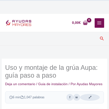
Ir
al
0,00
€
contenido
Busc
Uso y montaje de la grúa Aupa:
guía paso a paso
Deja un comentario
/
Guia de instalación
/ Por
Ayudas Mayores
6 min
1,047 palabras
f
w
🔗