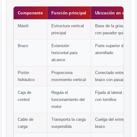
Componente
Función principal
Ubicación en el mont
Mástil
Estructura vertical
Base de la grúa, se ele
principal
con pasador quick rele
Brazo
Extensión
Parte superior del másti
horizontal para
atornillado
alcance
Pistón
Proporciona
Conectado entre mástil
hidráulico
movimiento vertical
brazo con pasadores
Caja de
Regula el
Fijada al lateral de la g
control
funcionamiento del
con tornillos
motor
Cable de
Transporta la carga
Cuelga del extremo del
carga
suspendida
brazo