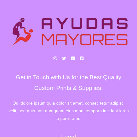
Get in Touch with Us for the Best Quality
Custom Prints & Supplies.
Qui dolore ipsum quia dolor sit amet, consec tetur adipisci
velit, sed quia non numquam eius modi tempora incidunt lores
ta porro ame.
Legal