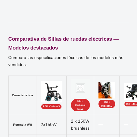
Comparativa de Sillas de ruedas eléctricas —
Modelos destacados
Compara las especificaciones técnicas de los modelos más
vendidos.
Característica
REF:
REF:
REF: Alm
Carbono-
MISTRAL
REF: Carbon X
Nova
2 x 150W
2x150W
—
—
Potencia (W)
brushless