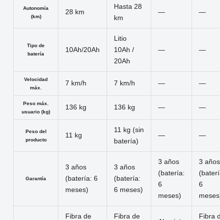
Hasta 28
Autonomía
28 km
—
—
(km)
km
Litio
Tipo de
10Ah/20Ah
10Ah /
—
—
batería
20Ah
Velocidad
7 km/h
7 km/h
—
—
máx.
Peso máx.
136 kg
136 kg
—
—
usuario (kg)
11 kg (sin
Peso del
11 kg
—
—
producto
batería)
3 años
3 año
3 años
3 años
(batería:
(baterí
(batería: 6
(batería:
Garantía
6
6
meses)
6 meses)
meses)
meses
Fibra de
Fibra de
Fibra 