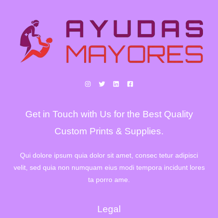
Get in Touch with Us for the Best Quality
Custom Prints & Supplies.
Qui dolore ipsum quia dolor sit amet, consec tetur adipisci
velit, sed quia non numquam eius modi tempora incidunt lores
ta porro ame.
Legal