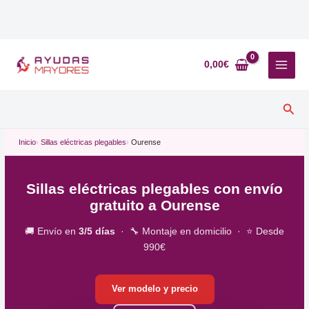
Ir
al
0,00
€
contenido
Busc
Inicio
Sillas eléctricas plegables
Ourense
Sillas eléctricas plegables con envío
gratuito a Ourense
🚚 Envío en
3/5 días
· 🔧 Montaje en domicilio · ⭐ Desde
990€
Ver modelo y precio