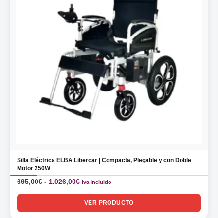
Silla Eléctrica ELBA Libercar | Compacta, Plegable y con Doble
Motor 250W
Rango
695,00
€
-
1.026,00
€
Iva Incluido
de
precios:
VER PRODUCTO
desde
695,00€