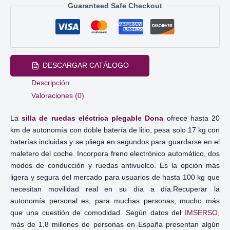
Guaranteed Safe Checkout
|
Aluminio
|
17
kg
DESCARGAR CATÁLOGO
|
Descripción
Doble
Valoraciones (0)
Batería
Litio
La
silla de ruedas eléctrica plegable Dona
ofrece hasta 20
|
km de autonomía con doble batería de litio, pesa solo 17 kg con
Autonomía
baterías incluidas y se pliega en segundos para guardarse en el
20
maletero del coche. Incorpora freno electrónico automático, dos
km
modos de conducción y ruedas antivuelco. Es la opción más
ligera y segura del mercado para usuarios de hasta 100 kg que
|
necesitan movilidad real en su día a día.Recuperar la
Mobiclinic
autonomía personal es, para muchas personas, mucho más
cantidad
que una cuestión de comodidad. Según datos del
IMSERSO
,
más de 1,8 millones de personas en España presentan algún