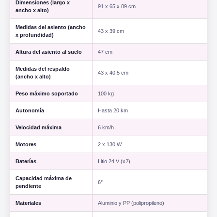
Dimensiones (largo x
91 x 65 x 89 cm
ancho x alto)
Medidas del asiento (ancho
43 x 39 cm
x profundidad)
Altura del asiento al suelo
47 cm
Medidas del respaldo
43 x 40,5 cm
(ancho x alto)
Peso máximo soportado
100 kg
Autonomía
Hasta 20 km
Velocidad máxima
6 km/h
Motores
2 x 130 W
Baterías
Litio 24 V (x2)
Capacidad máxima de
6°
pendiente
Materiales
Aluminio y PP (polipropileno)