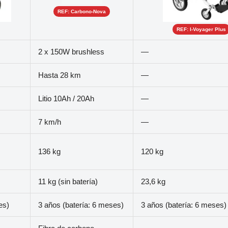
REF: Carbono-Nova
REF: I-Voyager Plus
2 x 150W brushless
—
Hasta 28 km
—
Litio 10Ah / 20Ah
—
7 km/h
—
136 kg
120 kg
11 kg (sin batería)
23,6 kg
es)
3 años (batería: 6 meses)
3 años (batería: 6 meses)