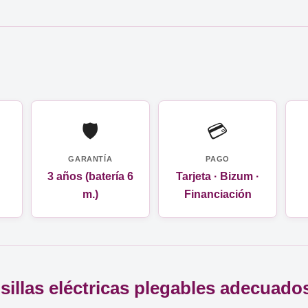
🛡️
💳
GARANTÍA
PAGO
3 años (batería 6
Tarjeta · Bizum ·
m.)
Financiación
 sillas eléctricas plegables adecuado