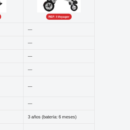
REF: I-Voyager
—
—
—
—
—
—
3 años (batería: 6 meses)