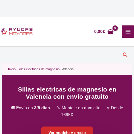
Ir
al
0,00
€
contenido
Busc
Inicio
Sillas electricas de magnesio
Valencia
Sillas electricas de magnesio en
Valencia con envío gratuito
🚚 Envío en
3/5 días
· 🔧 Montaje en domicilio · ⭐ Desde
1695€
Ver modelo y precio