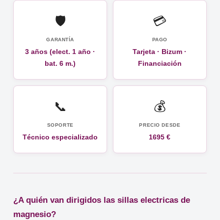
🛡️
💳
GARANTÍA
PAGO
3 años (elect. 1 año ·
Tarjeta · Bizum ·
bat. 6 m.)
Financiación
📞
💰
SOPORTE
PRECIO DESDE
Técnico especializado
1695 €
¿A quién van dirigidos las sillas electricas de
magnesio?