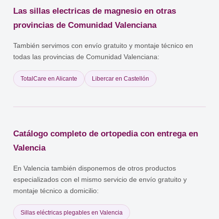
Ley de Dependencia: el PIA puede incluir ayudas técnicas para la
Las sillas electricas de magnesio en otras
movilidad. (4) Servicios sociales de la Comunidad Valenciana. Los
requisitos varían cada año. Consulta en los servicios sociales del
provincias de Comunidad Valenciana
municipio o en la consejería competente de la Comunidad
Valenciana.
También servimos con envío gratuito y montaje técnico en
todas las provincias de Comunidad Valenciana:
TotalCare en Alicante
Libercar en Castellón
Catálogo completo de ortopedia con entrega en
Valencia
En Valencia también disponemos de otros productos
especializados con el mismo servicio de envío gratuito y
montaje técnico a domicilio:
Sillas eléctricas plegables en Valencia