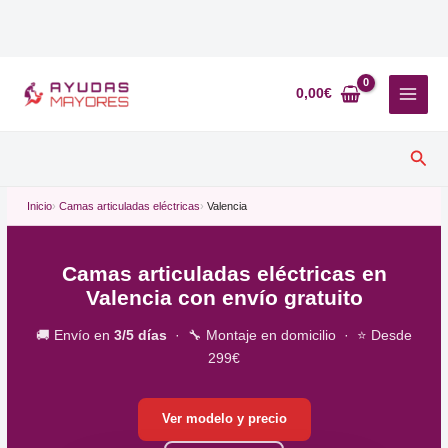
Ir
al
0,00
€
contenido
Busc
Inicio
Camas articuladas eléctricas
Valencia
Camas articuladas eléctricas en
Valencia con envío gratuito
🚚 Envío en
3/5 días
· 🔧 Montaje en domicilio · ⭐ Desde
299€
Ver modelo y precio