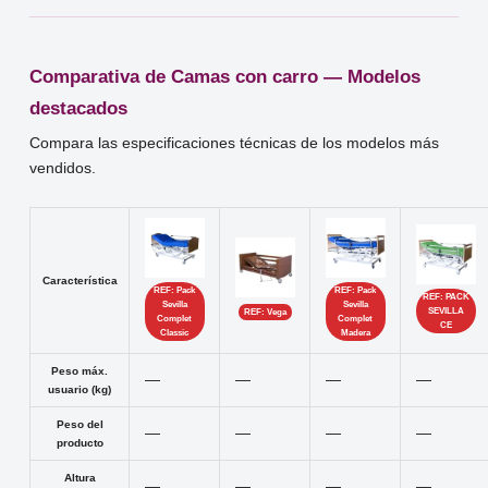
Comparativa de Camas con carro — Modelos
destacados
Compara las especificaciones técnicas de los modelos más
vendidos.
Característica
REF: Pack
REF: Pack
REF: PACK
Sevilla
Sevilla
SEVILLA
REF: Vega
Complet
Complet
CE
Classic
Madera
Peso máx.
—
—
—
—
usuario (kg)
Peso del
—
—
—
—
producto
Altura
—
—
—
—