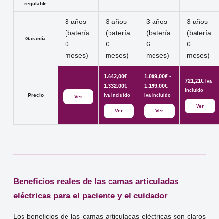
regulable
3 años
3 años
3 años
3 años
(batería:
(batería:
(batería:
(batería:
Garantía
6
6
6
6
meses)
meses)
meses)
meses)
El
1.642,00
€
1.099,00
€
-
721,21
€
Iva
precio
El
Rango
1.332,00
€
1.199,00
€
Incluido
original
precio
de
Precio
Iva Incluido
Iva Incluido
Ver
era:
actual
precios:
Ver
Ver
Ver
1.642,00€.
es:
desde
1.332,00€.
1.099,00€
hasta
1.199,00€
Beneficios reales de las camas articuladas
eléctricas para el paciente y el cuidador
Los beneficios de las camas articuladas eléctricas son claros