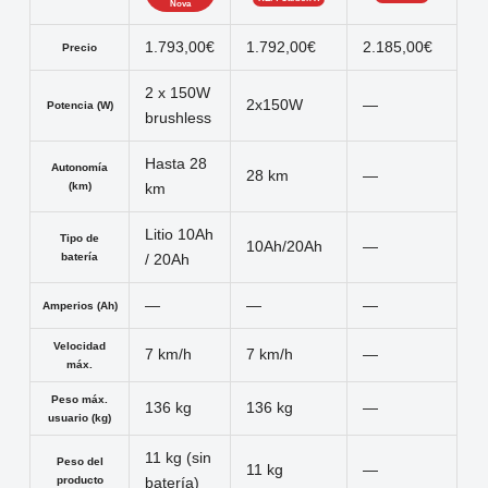
Nova
1.793,00€
1.792,00€
2.185,00€
Precio
2 x 150W
2x150W
—
Potencia (W)
brushless
Hasta 28
Autonomía
28 km
—
(km)
km
Litio 10Ah
Tipo de
10Ah/20Ah
—
batería
/ 20Ah
—
—
—
Amperios (Ah)
Velocidad
7 km/h
7 km/h
—
máx.
Peso máx.
136 kg
136 kg
—
usuario (kg)
11 kg (sin
Peso del
11 kg
—
producto
batería)