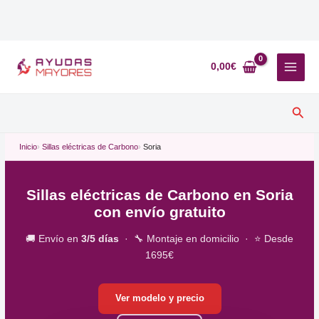
Ir
al
0,00
€
contenido
Busc
Inicio
Sillas eléctricas de Carbono
Soria
Sillas eléctricas de Carbono en Soria
con envío gratuito
🚚 Envío en
3/5 días
· 🔧 Montaje en domicilio · ⭐ Desde
1695€
Ver modelo y precio