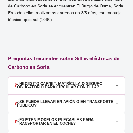
de Carbono en Soria se encuentran El Burgo de Osma, Soria.
En todas ellas realizamos entregas en 3/5 días, con montaje
técnico opcional (109€).
Preguntas frecuentes sobre Sillas eléctricas de
Carbono en Soria
¿NECESITO CARNET, MATRÍCULA O SEGURO
❓
＋
OBLIGATORIO PARA CIRCULAR CON ELLA?
No se necesita carnet ni matrícula. El seguro de responsabilidad
¿SE PUEDE LLEVAR EN AVIÓN O EN TRANSPORTE
❓
＋
civil es voluntario pero muy recomendable para circular por zonas
PÚBLICO?
peatonales. La normativa las clasifica como ayuda técnica de
En avión: las aerolíneas exigen declarar el tipo de batería y el
movilidad personal, no como vehículo a motor.
¿EXISTEN MODELOS PLEGABLES PARA
❓
＋
voltaje. El gel se admite habitualmente en bodega; el litio de más
TRANSPORTAR EN EL COCHE?
de 300 Wh tiene restricciones según la aerolínea. En metro,