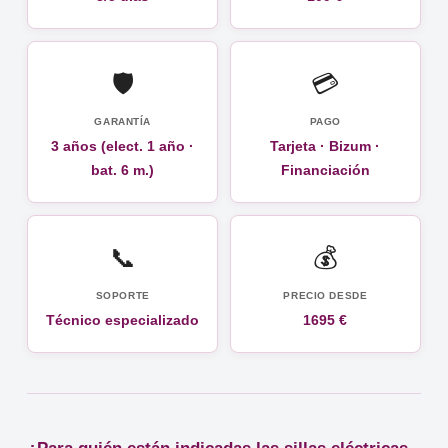
🛡️
💳
GARANTÍA
PAGO
3 años (elect. 1 año ·
Tarjeta · Bizum ·
bat. 6 m.)
Financiación
📞
💰
SOPORTE
PRECIO DESDE
Técnico especializado
1695 €