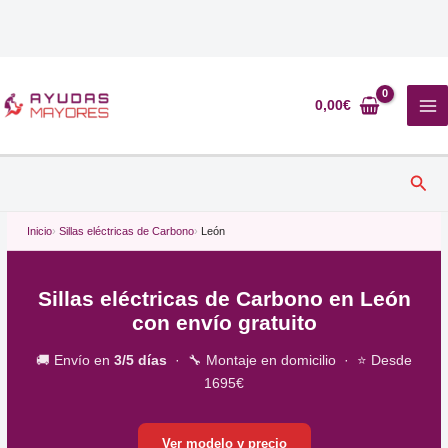
Ir
al
0,00
€
contenido
Busc
Inicio
Sillas eléctricas de Carbono
León
Sillas eléctricas de Carbono en León
con envío gratuito
🚚 Envío en
3/5 días
· 🔧 Montaje en domicilio · ⭐ Desde
1695€
Ver modelo y precio