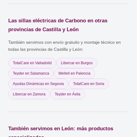
especialista para acceder al SNS o mutualidades
mantenimiento básico.
(MUFACE/ISFAS/MUGEJU). Además, si se cuenta con un
certificado de discapacidad ≥33%, se puede acceder a un IVA
Las sillas eléctricas de Carbono en otras
superreducido al 4%. La Ley de Dependencia permite que el PIA
incluya ayudas técnicas para la movilidad. Para más información,
provincias de Castilla y León
consulta en los servicios sociales de tu municipio o en la
consejería competente de Castilla y León.
También servimos con envío gratuito y montaje técnico en
todas las provincias de Castilla y León:
TotalCare en Valladolid
Libercar en Burgos
Teyder en Salamanca
Wellell en Palencia
Ayudas Dinámicas en Segovia
TotalCare en Soria
Libercar en Zamora
Teyder en Ávila
También servimos en León: más productos