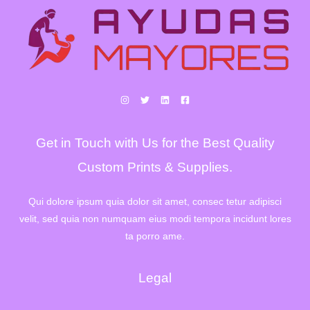
Get in Touch with Us for the Best Quality
Custom Prints & Supplies.
Qui dolore ipsum quia dolor sit amet, consec tetur adipisci
velit, sed quia non numquam eius modi tempora incidunt lores
ta porro ame.
Legal