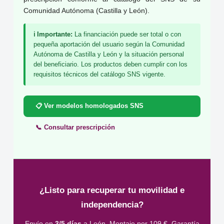
Comunidad Autónoma (Castilla y León).
ℹ️ Importante:
La financiación puede ser total o con
pequeña aportación del usuario según la Comunidad
Autónoma de Castilla y León y la situación personal
del beneficiario. Los productos deben cumplir con los
requisitos técnicos del catálogo SNS vigente.
📋 Ver modelos homologados SNS
📞 Consultar prescripción
¿Listo para recuperar tu movilidad e
independencia?
Envío en
3/5 días
a León. Montaje por 109 €. Garantía