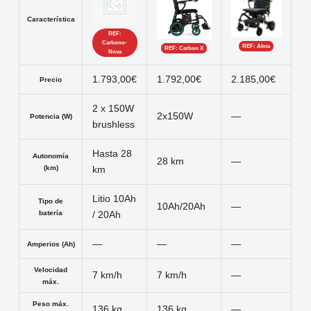
Característica
REF:
Carbono-
REF: Alma
REF: Carbon X
Nova
1.793,00€
1.792,00€
2.185,00€
Precio
2 x 150W
2x150W
—
Potencia (W)
brushless
Hasta 28
Autonomía
28 km
—
(km)
km
Litio 10Ah
Tipo de
10Ah/20Ah
—
batería
/ 20Ah
—
—
—
Amperios (Ah)
Velocidad
7 km/h
7 km/h
—
máx.
Peso máx.
136 kg
136 kg
—