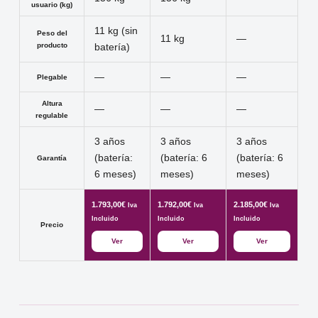
usuario (kg)
11 kg (sin
Peso del
11 kg
—
producto
batería)
—
—
—
Plegable
Altura
—
—
—
regulable
3 años
3 años
3 años
(batería:
(batería: 6
(batería: 6
Garantía
6 meses)
meses)
meses)
1.793,00
€
1.792,00
€
2.185,00
€
Iva
Iva
Iva
Incluido
Incluido
Incluido
Precio
Ver
Ver
Ver