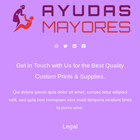
Get in Touch with Us for the Best Quality
Custom Prints & Supplies.
Qui dolore ipsum quia dolor sit amet, consec tetur adipisci
velit, sed quia non numquam eius modi tempora incidunt lores
ta porro ame.
Legal