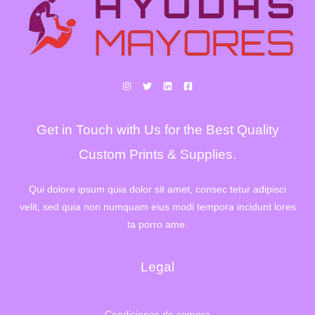
Get in Touch with Us for the Best Quality
Custom Prints & Supplies.
Qui dolore ipsum quia dolor sit amet, consec tetur adipisci
velit, sed quia non numquam eius modi tempora incidunt lores
ta porro ame.
Legal
Condiciones de compra