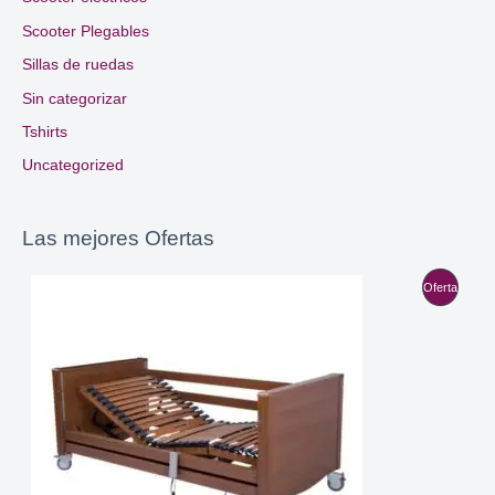
Scooter Plegables
Sillas de ruedas
Sin categorizar
Tshirts
Uncategorized
Las mejores Ofertas
P
Oferta
R
O
D
U
C