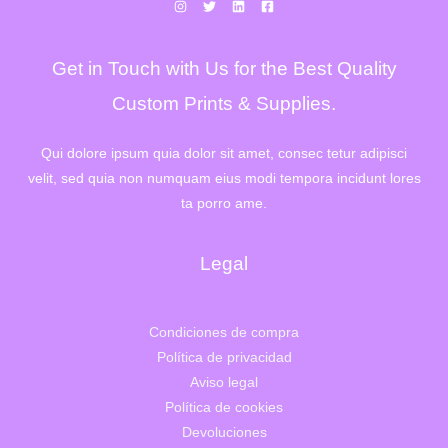
r
1
a
.
:
3
1
3
Get in Touch with Us for the Best Quality
.
2
6
,
4
0
Custom Prints & Supplies.
2
0
,
€
0
.
Qui dolore ipsum quia dolor sit amet, consec tetur adipisci
0
velit, sed quia non numquam eius modi tempora incidunt lores
€
.
ta porro ame.
Legal
Condiciones de compra
Política de privacidad
Aviso legal
Política de cookies
Devoluciones