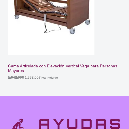
U
C
T
O
E
N
O
Cama Articulada con Elevación Vertical Vega para Personas
Mayores
F
E
E
1.642,00
€
1.332,00
€
Iva Incluido
l
l
E
p
p
r
r
R
e
e
c
c
T
i
i
o
o
A
o
a
r
c
i
t
g
u