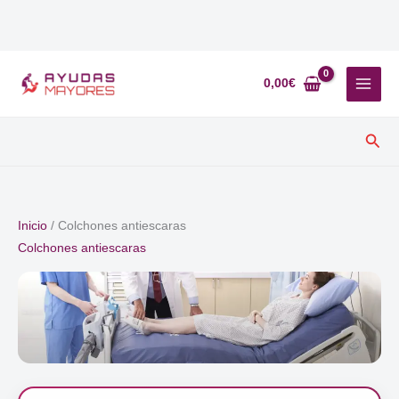
Ir
al
0,00
€
contenido
Busc
Inicio
/ Colchones antiescaras
Colchones antiescaras