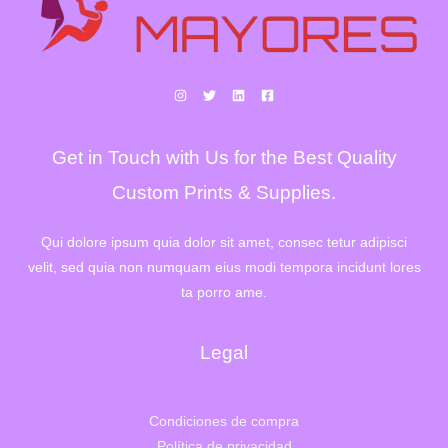
i
a
n
l
a
e
l
s
e
:
r
1
a
.
:
3
1
3
Get in Touch with Us for the Best Quality
.
2
6
,
4
0
Custom Prints & Supplies.
2
0
,
€
0
.
Qui dolore ipsum quia dolor sit amet, consec tetur adipisci
0
velit, sed quia non numquam eius modi tempora incidunt lores
€
.
ta porro ame.
Legal
Condiciones de compra
Política de privacidad