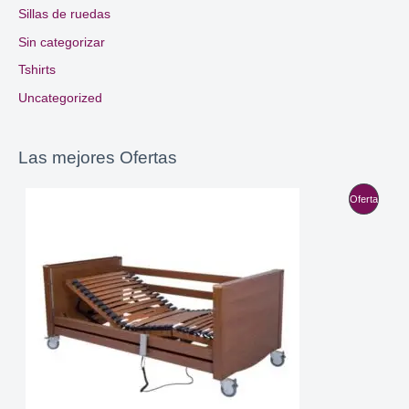
Sillas de ruedas
Sin categorizar
Tshirts
Uncategorized
Las mejores Ofertas
P
Oferta
R
O
D
U
C
T
O