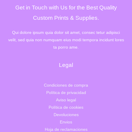
1
3
Get in Touch with Us for the Best Quality
.
2
6
,
4
0
Custom Prints & Supplies.
2
0
,
€
0
.
Qui dolore ipsum quia dolor sit amet, consec tetur adipisci
0
velit, sed quia non numquam eius modi tempora incidunt lores
€
.
ta porro ame.
Legal
Condiciones de compra
Política de privacidad
Aviso legal
Política de cookies
Devoluciones
Envios
Hoja de reclamaciones