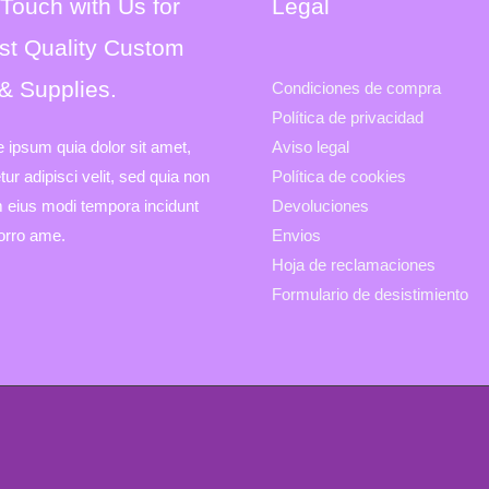
 Touch with Us for
Legal
st Quality Custom
 & Supplies.
Condiciones de compra
Política de privacidad
e ipsum quia dolor sit amet,
Aviso legal
ur adipisci velit, sed quia non
Política de cookies
eius modi tempora incidunt
Devoluciones
porro ame.
Envios
Hoja de reclamaciones
Formulario de desistimiento