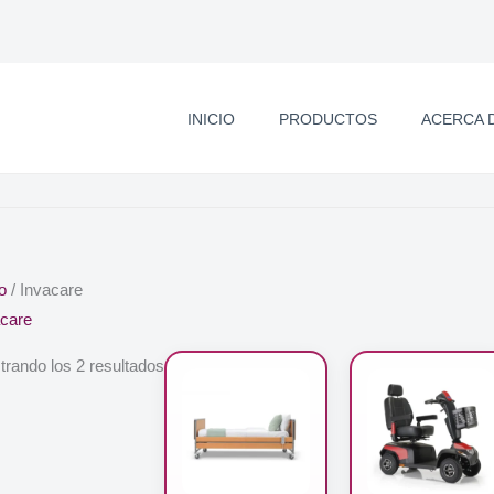
INICIO
PRODUCTOS
ACERCA 
io
/ Invacare
acare
rando los 2 resultados