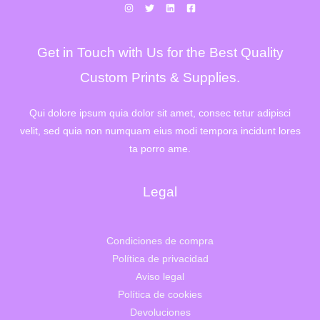
r
1
a
.
:
3
1
3
Get in Touch with Us for the Best Quality
.
2
6
,
4
0
Custom Prints & Supplies.
2
0
,
€
0
.
Qui dolore ipsum quia dolor sit amet, consec tetur adipisci
0
velit, sed quia non numquam eius modi tempora incidunt lores
€
.
ta porro ame.
Legal
Condiciones de compra
Política de privacidad
Aviso legal
Política de cookies
Devoluciones