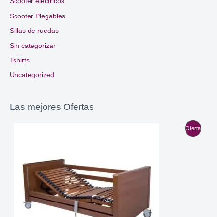
Scooter eléctricos
Scooter Plegables
Sillas de ruedas
Sin categorizar
Tshirts
Uncategorized
Las mejores Ofertas
P
Oferta
R
O
D
U
C