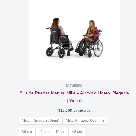
Movilidad
Silla de Ruedas Manual Mika – Aluminio Ligero, Plegable
| Wellell
316,00
€
Iva Incluido
Mika T (rueda 300mm)
Mika R (rueda 600mm)
39 cm
42 cm
45 cm
48 cm