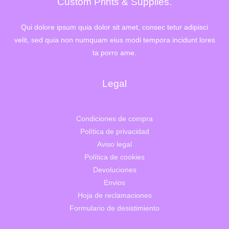
Custom Prints & Supplies.
2
0
,
€
0
.
Qui dolore ipsum quia dolor sit amet, consec tetur adipisci
0
velit, sed quia non numquam eius modi tempora incidunt lores
€
.
ta porro ame.
Legal
Condiciones de compra
Política de privacidad
Aviso legal
Política de cookies
Devoluciones
Envios
Hoja de reclamaciones
Formulario de desistimiento