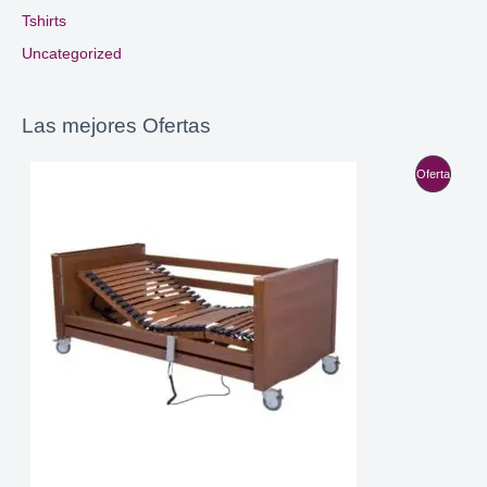
Tshirts
Uncategorized
Las mejores Ofertas
P
Oferta
R
O
D
U
C
T
O
E
N