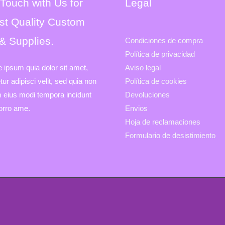
 Touch with Us for
Legal
st Quality Custom
 & Supplies.
Condiciones de compra
Política de privacidad
e ipsum quia dolor sit amet,
Aviso legal
ur adipisci velit, sed quia non
Política de cookies
eius modi tempora incidunt
Devoluciones
porro ame.
Envios
Hoja de reclamaciones
Formulario de desistimiento