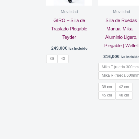
Movilidad
Movilidad
GIRO – Silla de
Silla de Ruedas
Traslado Plegable
Manual Mika –
Teyder
Aluminio Ligero,
Plegable | Wellell
249,00
€
Iva Incluido
316,00
€
Iva Incluid
36
43
Mika T (rueda 300mm
Mika R (rueda 600mm
39 cm
42 cm
45 cm
48 cm