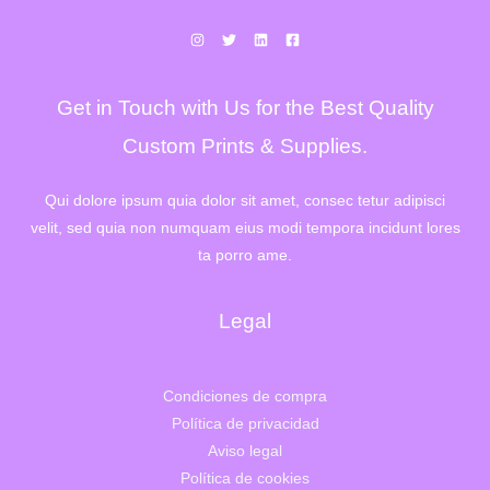
l
s
e
:
r
1
a
.
:
3
1
3
Get in Touch with Us for the Best Quality
.
2
6
,
4
0
Custom Prints & Supplies.
2
0
,
€
0
.
Qui dolore ipsum quia dolor sit amet, consec tetur adipisci
0
velit, sed quia non numquam eius modi tempora incidunt lores
€
.
ta porro ame.
Legal
Condiciones de compra
Política de privacidad
Aviso legal
Política de cookies