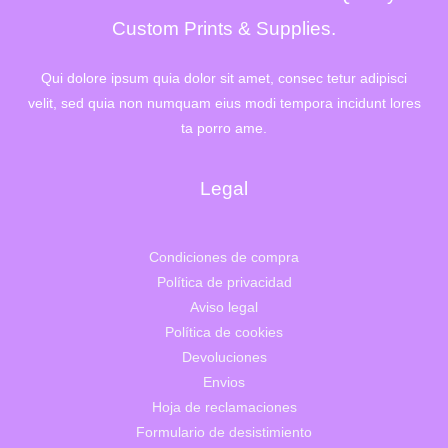
6
,
4
0
Custom Prints & Supplies.
2
0
,
€
0
.
Qui dolore ipsum quia dolor sit amet, consec tetur adipisci
0
velit, sed quia non numquam eius modi tempora incidunt lores
€
.
ta porro ame.
Legal
Condiciones de compra
Política de privacidad
Aviso legal
Política de cookies
Devoluciones
Envios
Hoja de reclamaciones
Formulario de desistimiento