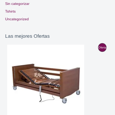
Sin categorizar
Tshirts
Uncategorized
Las mejores Ofertas
P
Oferta
R
O
D
U
C
T
O
E