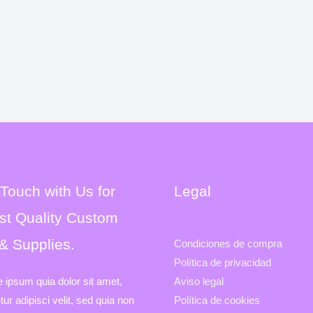
 Touch with Us for
Legal
st Quality Custom
 & Supplies.
Condiciones de compra
Política de privacidad
e ipsum quia dolor sit amet,
Aviso legal
ur adipisci velit, sed quia non
Política de cookies