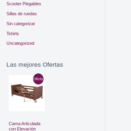
Scooter Plegables
Sillas de ruedas
Sin categorizar
Tshirts
Uncategorized
Las mejores Ofertas
P
Oferta
R
O
D
U
Cama Articulada
con Elevación