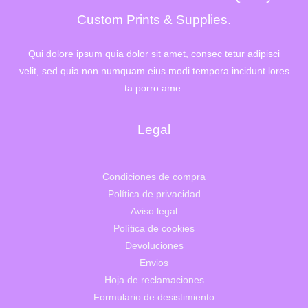
6
,
4
0
Custom Prints & Supplies.
2
0
,
€
0
.
Qui dolore ipsum quia dolor sit amet, consec tetur adipisci
0
velit, sed quia non numquam eius modi tempora incidunt lores
€
.
ta porro ame.
Legal
Condiciones de compra
Política de privacidad
Aviso legal
Política de cookies
Devoluciones
Envios
Hoja de reclamaciones
Formulario de desistimiento