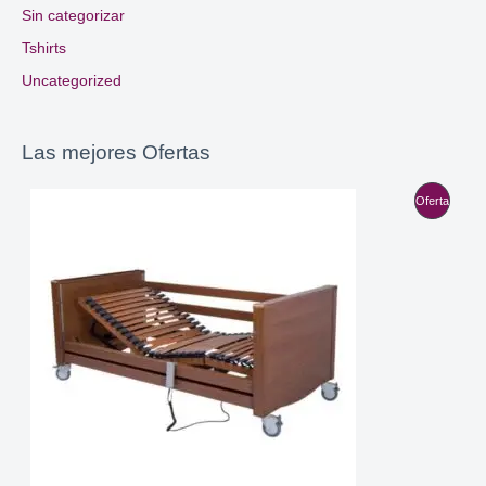
Sin categorizar
Tshirts
Uncategorized
Las mejores Ofertas
P
Oferta
R
O
D
U
C
T
O
E