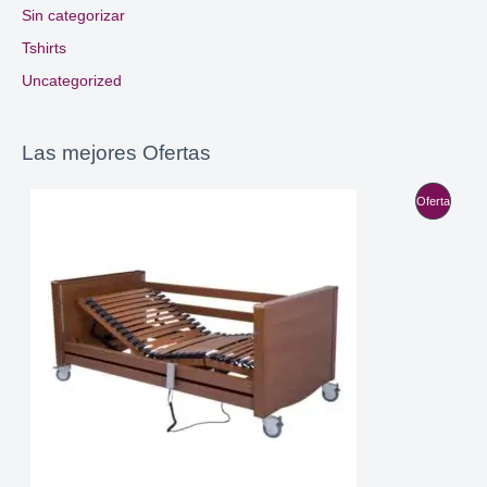
Sin categorizar
Tshirts
Uncategorized
Las mejores Ofertas
P
Oferta
R
O
D
U
C
T
O
E