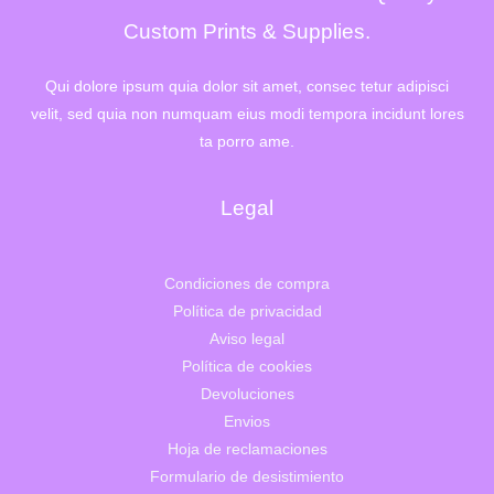
6
,
4
0
Custom Prints & Supplies.
2
0
,
€
0
.
Qui dolore ipsum quia dolor sit amet, consec tetur adipisci
0
velit, sed quia non numquam eius modi tempora incidunt lores
€
.
ta porro ame.
Legal
Condiciones de compra
Política de privacidad
Aviso legal
Política de cookies
Devoluciones
Envios
Hoja de reclamaciones
Formulario de desistimiento