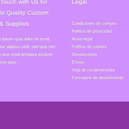
 Touch with Us for
Legal
st Quality Custom
 & Supplies.
Condiciones de compra
Política de privacidad
e ipsum quia dolor sit amet,
Aviso legal
ur adipisci velit, sed quia non
Política de cookies
eius modi tempora incidunt
Devoluciones
porro ame.
Envios
Hoja de reclamaciones
Formulario de desistimiento