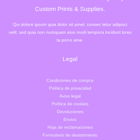
6
,
4
0
Custom Prints & Supplies.
2
0
,
€
0
.
Qui dolore ipsum quia dolor sit amet, consec tetur adipisci
0
velit, sed quia non numquam eius modi tempora incidunt lores
€
.
ta porro ame.
Legal
Condiciones de compra
Política de privacidad
Aviso legal
Política de cookies
Devoluciones
Envios
Hoja de reclamaciones
Formulario de desistimiento