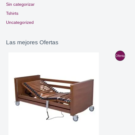
Sin categorizar
Tshirts
Uncategorized
Las mejores Ofertas
P
Oferta
R
O
D
U
C
T
O
E