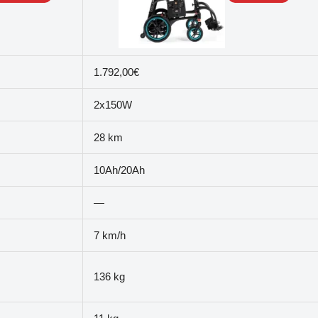
1.792,00€
2x150W
28 km
10Ah/20Ah
—
7 km/h
136 kg