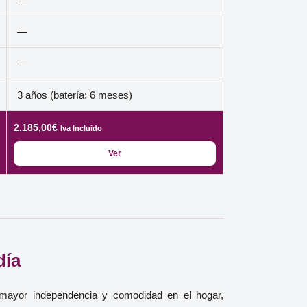
—
—
—
3 años (batería: 6 meses)
2.185,00
€
Iva Incluido
Ver
día
a mayor independencia y comodidad en el hogar,