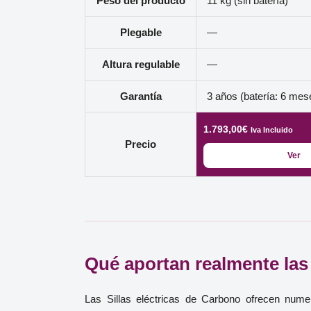
Peso del producto
11 kg (sin batería)
Plegable
—
Altura regulable
—
Garantía
3 años (batería: 6 mes
1.793,00
€
Iva Incluido
Precio
Ver
Qué aportan realmente las s
Las Sillas eléctricas de Carbono ofrecen nume