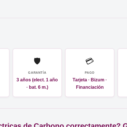
🛡️
💳
GARANTÍA
PAGO
3 años (elect. 1 año
Tarjeta · Bizum ·
· bat. 6 m.)
Financiación
éctricas de Carbono correctamente? 