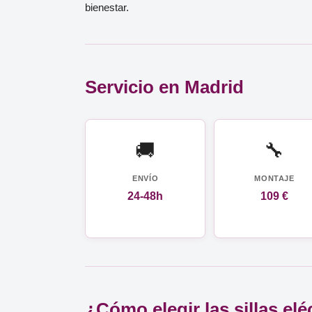
bienestar.
Servicio en Madrid
🚚
🔧
ENVÍO
MONTAJE
24-48h
109 €
¿Cómo elegir las sillas el