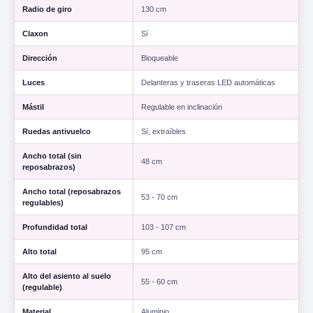
Radio de giro
130 cm
Claxon
Sí
Dirección
Bloqueable
Luces
Delanteras y traseras LED automáticas
Mástil
Regulable en inclinación
Ruedas antivuelco
Sí, extraíbles
Ancho total (sin
48 cm
reposabrazos)
Ancho total (reposabrazos
53 - 70 cm
regulables)
Profundidad total
103 - 107 cm
Alto total
95 cm
Alto del asiento al suelo
55 - 60 cm
(regulable)
Material
Aluminio