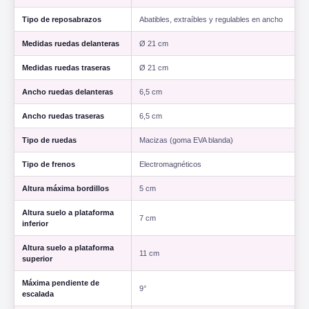
Tipo de reposabrazos
Abatibles, extraíbles y regulables en ancho
Medidas ruedas delanteras
Ø 21 cm
Medidas ruedas traseras
Ø 21 cm
Ancho ruedas delanteras
6,5 cm
Ancho ruedas traseras
6,5 cm
Tipo de ruedas
Macizas (goma EVA blanda)
Tipo de frenos
Electromagnéticos
Altura máxima bordillos
5 cm
Altura suelo a plataforma
7 cm
inferior
Altura suelo a plataforma
11 cm
superior
Máxima pendiente de
9°
escalada