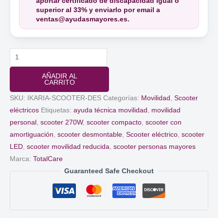
aportar certificado de discapacidad igual o
superior al 33% y enviarlo por email a
ventas@ayudasmayores.es.
Scooter
Eléctrico
AÑADIR AL
Desmontable
CARRITO
Ikaria
SKU:
IKARIA-SCOOTER-DES
Categorías:
Movilidad
,
Scooter
con
eléctricos
Etiquetas:
ayuda técnica movilidad
,
movilidad
Amortiguación
personal
,
scooter 270W
,
scooter compacto
,
scooter con
y
amortiguación
,
scooter desmontable
,
Scooter eléctrico
,
scooter
Luces
LED
,
scooter movilidad reducida
,
scooter personas mayores
LED
Marca:
TotalCare
cantidad
Guaranteed Safe Checkout