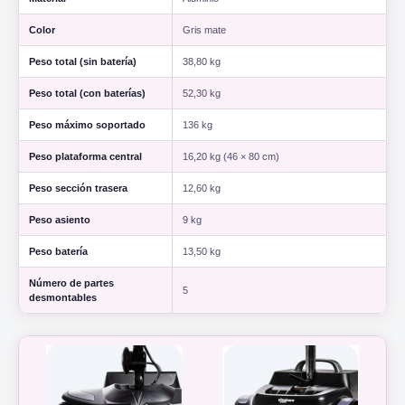
Color
Gris mate
Peso total (sin batería)
38,80 kg
Peso total (con baterías)
52,30 kg
Peso máximo soportado
136 kg
Peso plataforma central
16,20 kg (46 × 80 cm)
Peso sección trasera
12,60 kg
Peso asiento
9 kg
Peso batería
13,50 kg
Número de partes
5
desmontables