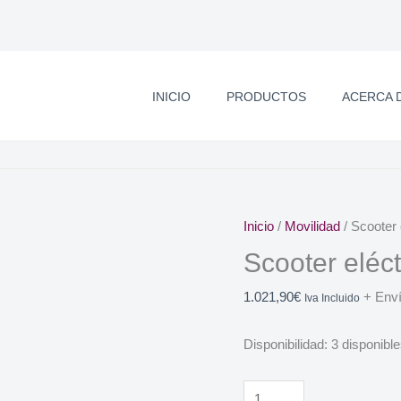
INICIO
PRODUCTOS
ACERCA 
Inicio
/
Movilidad
/ Scooter
Scooter eléc
1.021,90
€
+ Enví
Iva Incluido
Disponibilidad:
3 disponibl
Scooter