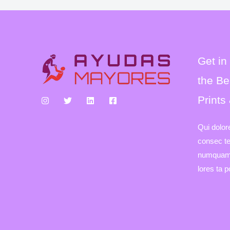
Get in
the Be
Prints
Qui dolor
consec tet
numquam 
lores ta 