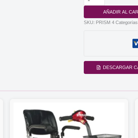
eléctrico
AÑADIR AL CA
de
4
SKU:
PRISM 4
Categorías
ruedas
PRISM
4
cantidad
DESCARGAR C