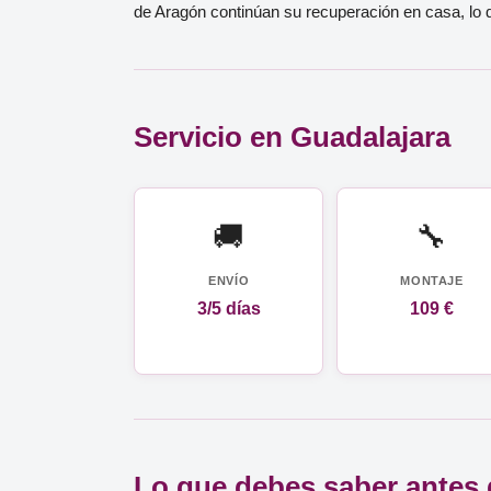
de Aragón continúan su recuperación en casa, lo q
Servicio en Guadalajara
🚚
🔧
ENVÍO
MONTAJE
3/5 días
109 €
Lo que debes saber antes 