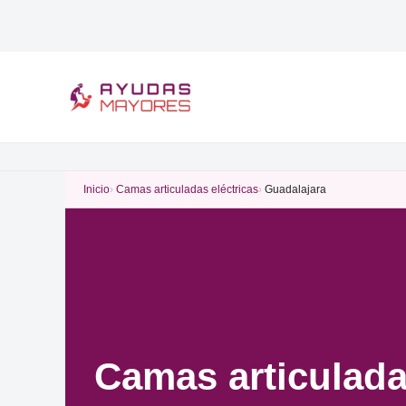
Ir
al
contenido
Inicio
Camas articuladas eléctricas
Guadalajara
Camas articulada