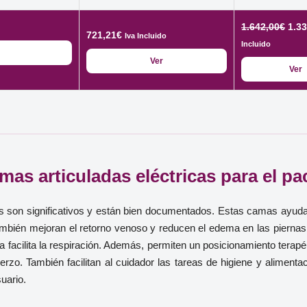
El
1.642,00
€
1.33
721,21
€
Iva Incluido
prec
Incluido
orig
Ver
Ver
era:
1.64
mas articuladas eléctricas para el pa
s son significativos y están bien documentados. Estas camas ayudan a
También mejoran el retorno venoso y reducen el edema en las pierna
a facilita la respiración. Además, permiten un posicionamiento terapé
rzo. También facilitan al cuidador las tareas de higiene y alimenta
uario.