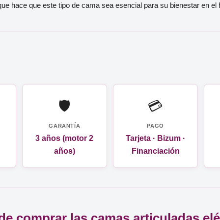
ue hace que este tipo de cama sea esencial para su bienestar en el 
🛡️
💳
GARANTÍA
PAGO
3 años (motor 2
Tarjeta · Bizum ·
años)
Financiación
de comprar las camas articuladas elé