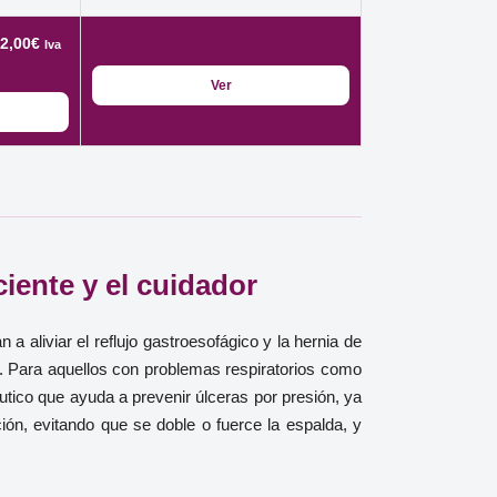
El
2,00
€
Iva
io
precio
Ver
inal
actual
es:
2,00€.
1.332,00€.
ciente y el cuidador
 aliviar el reflujo gastroesofágico y la hernia de
s. Para aquellos con problemas respiratorios como
utico que ayuda a prevenir úlceras por presión, ya
ción, evitando que se doble o fuerce la espalda, y