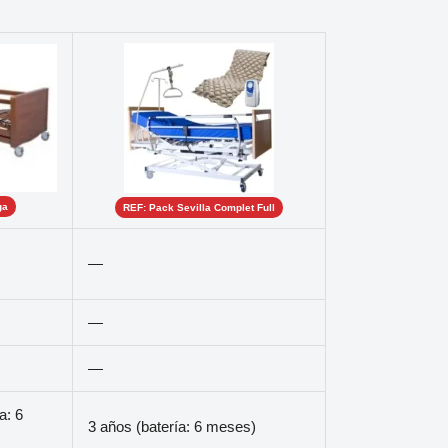
ga
REF: Pack Sevilla Complet Full
—
—
—
a: 6
3 años (batería: 6 meses)