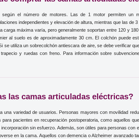
can según el número de motores. Las de 1 motor permiten un m
aciones independientes y elevación de altura, mientras que las de 3 m
. La carga máxima varía, pero generalmente soportan entre 120 y 
ier al suelo es de aproximadamente 30 cm. El colchón puede esta
 se utiliza un sobrecolchón antiescara de aire, se debe verificar qu
s, trapecio y ruedas con freno. Para información sobre subvencion
s las camas articuladas eléctricas?
ara una variedad de usuarios. Personas mayores con movilidad re
ara pacientes en recuperación postoperatoria, como aquellos que 
 la incorporación sin esfuerzo. Además, son útiles para personas con
 moverse en la cama. Aquellos con demencia o Alzheimer avanzado ta