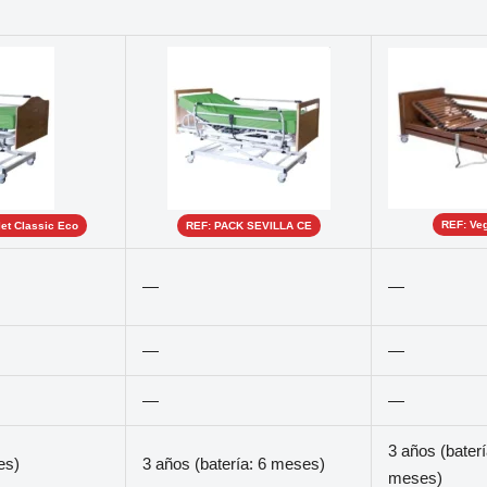
REF: Ve
et Classic Eco
REF: PACK SEVILLA CE
—
—
—
—
—
—
3 años (baterí
es)
3 años (batería: 6 meses)
meses)