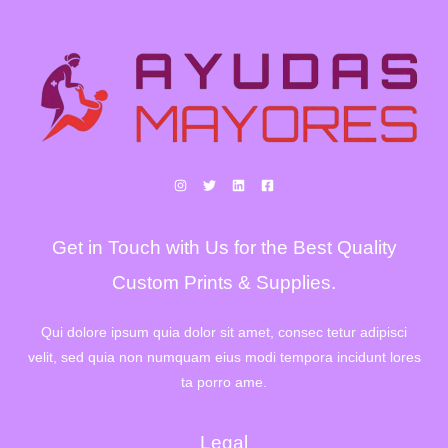
Get in Touch with Us for the Best Quality
Custom Prints & Supplies.
Qui dolore ipsum quia dolor sit amet, consec tetur adipisci
velit, sed quia non numquam eius modi tempora incidunt lores
ta porro ame.
Legal