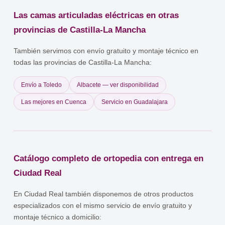
al usuario y al cuidador.
reconocido, y programas de apoyo a la autonomía personal del
Las camas articuladas eléctricas en otras
IMSERSO. También se pueden consultar los servicios sociales
autonómicos de Castilla-La Mancha y los ayuntamientos. Es
provincias de Castilla-La Mancha
importante verificar los requisitos y cuantías, que pueden cambiar
cada año, y siempre consultar en los servicios sociales del
También servimos con envío gratuito y montaje técnico en
municipio o en la consejería competente de Castilla-La Mancha
todas las provincias de Castilla-La Mancha:
antes de realizar una compra.
Envío a Toledo
Albacete — ver disponibilidad
Las mejores en Cuenca
Servicio en Guadalajara
Catálogo completo de ortopedia con entrega en
Ciudad Real
En Ciudad Real también disponemos de otros productos
especializados con el mismo servicio de envío gratuito y
montaje técnico a domicilio: