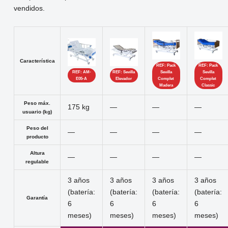
vendidos.
Característica
REF: Pack
REF: Pack
REF: AM-
REF: Sevilla
Sevilla
Sevilla
E05-A
Elevador
Complet
Complet
Madera
Classic
Peso máx.
175 kg
—
—
—
usuario (kg)
Peso del
—
—
—
—
producto
Altura
—
—
—
—
regulable
3 años
3 años
3 años
3 años
(batería:
(batería:
(batería:
(batería:
Garantía
6
6
6
6
meses)
meses)
meses)
meses)