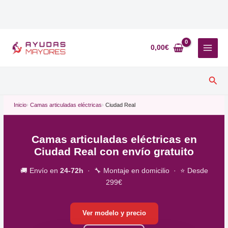
Ir
al
0,00
€
contenido
Busc
Inicio
Camas articuladas eléctricas
Ciudad Real
Camas articuladas eléctricas en
Ciudad Real con envío gratuito
🚚 Envío en
24-72h
· 🔧 Montaje en domicilio · ⭐ Desde
299€
Ver modelo y precio