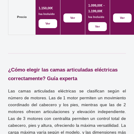
1.099,00
€
-
1.150,00
€
Rango
1.199,00
€
Iva Incluido
de
Precio
Iva Incluido
Ver
Ver
precios:
Ver
Ver
desde
1.099,00€
hasta
1.199,00€
¿Cómo elegir las camas articuladas eléctricas
correctamente? Guía experta
Las camas articuladas eléctricas se clasifican según el
número de motores. Las de 1 motor permiten un movimiento
coordinado del cabecero y los pies, mientras que las de 2
motores ofrecen articulaciones y elevación independiente.
Las de 3 motores con centralita permiten un control total de
cabecero, pies y altura, ofreciendo la máxima versatilidad. La
carga máxima varía según el modelo, y las dimensiones más