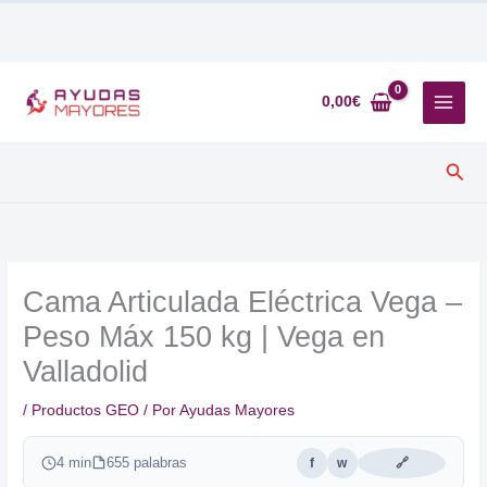
Ir
al
0,00
€
contenido
Busc
Cama Articulada Eléctrica Vega –
Peso Máx 150 kg | Vega en
Valladolid
/
Productos GEO
/ Por
Ayudas Mayores
4 min
655 palabras
f
w
🔗