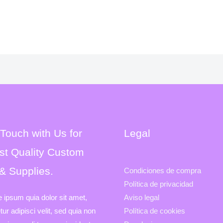
 Touch with Us for
Legal
st Quality Custom
 & Supplies.
Condiciones de compra
Política de privacidad
e ipsum quia dolor sit amet,
Aviso legal
ur adipisci velit, sed quia non
Política de cookies