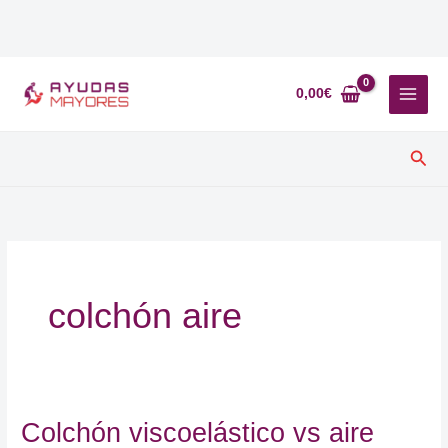
Ir
al
0,00
€
contenido
Busc
colchón aire
Colchón viscoelástico vs aire