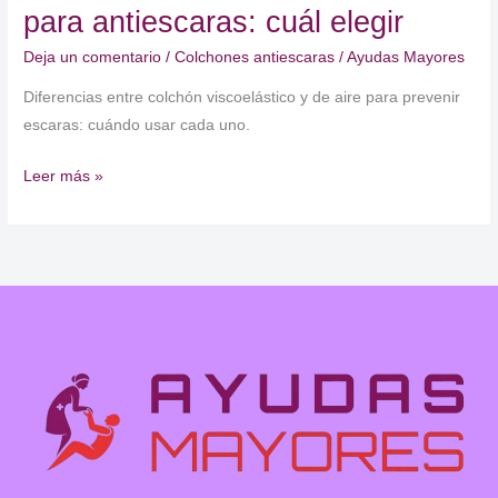
para antiescaras: cuál elegir
Deja un comentario
/
Colchones antiescaras
/
Ayudas Mayores
Diferencias entre colchón viscoelástico y de aire para prevenir
escaras: cuándo usar cada uno.
Colchón
Leer más »
viscoelástico
vs
aire
para
antiescaras:
cuál
elegir