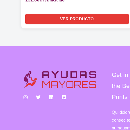
Iva Incluido
VER PRODUCTO
Get in
the Be
Prints
Qui dolor
consec tet
numquam 