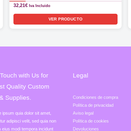
32,21
€
Iva Incluido
VER PRODUCTO
 Touch with Us for
Legal
st Quality Custom
 & Supplies.
Condiciones de compra
Política de privacidad
e ipsum quia dolor sit amet,
Aviso legal
ur adipisci velit, sed quia non
Política de cookies
eius modi tempora incidunt
Devoluciones