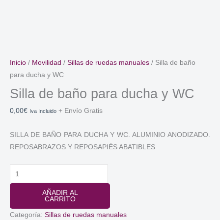
Inicio
/
Movilidad
/
Sillas de ruedas manuales
/ Silla de baño
para ducha y WC
Silla de baño para ducha y WC
0,00
€
+ Envío Gratis
Iva Incluido
SILLA DE BAÑO PARA DUCHA Y WC. ALUMINIO ANODIZADO.
REPOSABRAZOS Y REPOSAPIÉS ABATIBLES
Silla
de
AÑADIR AL
baño
CARRITO
para
Categoría:
Sillas de ruedas manuales
ducha