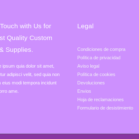
 Touch with Us for
Legal
st Quality Custom
 & Supplies.
Condiciones de compra
Política de privacidad
e ipsum quia dolor sit amet,
Aviso legal
ur adipisci velit, sed quia non
Política de cookies
eius modi tempora incidunt
Devoluciones
porro ame.
Envios
Hoja de reclamaciones
Formulario de desistimiento