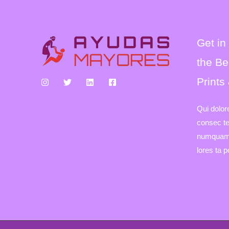
Get in
the Be
Prints
Qui dolor
consec tet
numquam 
lores ta 