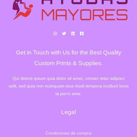
Get in Touch with Us for the Best Quality
Custom Prints & Supplies.
Qui dolore ipsum quia dolor sit amet, consec tetur adipisci
velit, sed quia non numquam eius modi tempora incidunt lores
ta porro ame.
Legal
Condiciones de compra