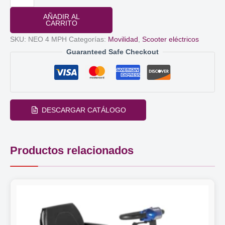
eléctrico
AÑADIR AL
NEO
CARRITO
4
SKU:
NEO 4 MPH
Categorías:
Movilidad
,
Scooter eléctricos
ruedas
Guaranteed Safe Checkout
MPH
cantidad
DESCARGAR CATÁLOGO
Productos relacionados