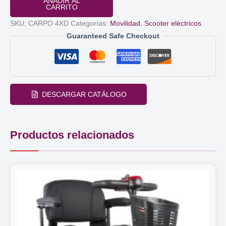
AÑADIR AL
CARPO
CARRITO
4
SKU:
CARPO 4XD
Categorías:
Movilidad
,
Scooter eléctricos
XD
Guaranteed Safe Checkout
cantidad
DESCARGAR CATÁLOGO
Productos relacionados