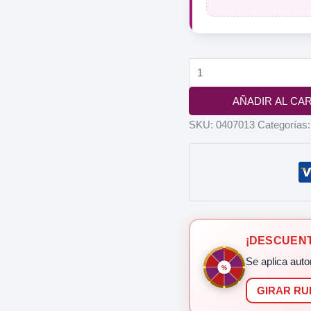
Scooter
Electrica
AÑADIR AL CA
Urbana
Ambar
SKU:
0407013
Categorías
Wellell
—
Motor
350W
y
Asiento
¡DESCUENT
Giratorio
Se aplica auto
%
360°
GIRAR RU
cantidad