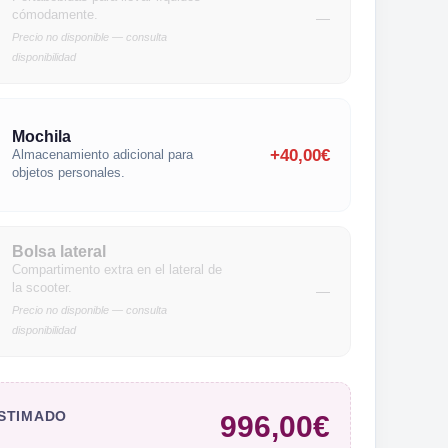
cómodamente.
—
Precio no disponible — consulta
disponibilidad
Mochila
+40,00€
Almacenamiento adicional para
objetos personales.
Bolsa lateral
Compartimento extra en el lateral de
la scooter.
—
Precio no disponible — consulta
disponibilidad
ESTIMADO
996,00€