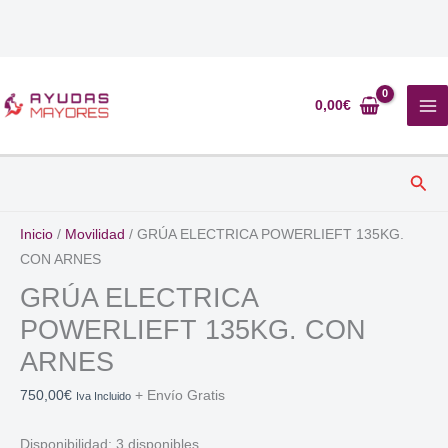
Ir
al
0,00
€
contenido
Busc
Inicio
/
Movilidad
/ GRÚA ELECTRICA POWERLIEFT 135KG.
CON ARNES
GRÚA ELECTRICA
POWERLIEFT 135KG. CON
ARNES
750,00
€
+ Envío Gratis
Iva Incluido
Disponibilidad:
3 disponibles