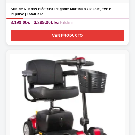
Silla de Ruedas Eléctrica Plegable Martinika Classic, Evo e
Impulse | TotalCare
Rango
3.199,00
€
-
3.299,00
€
Iva Incluido
de
precios:
VER PRODUCTO
desde
3.199,00€
hasta
3.299,00€