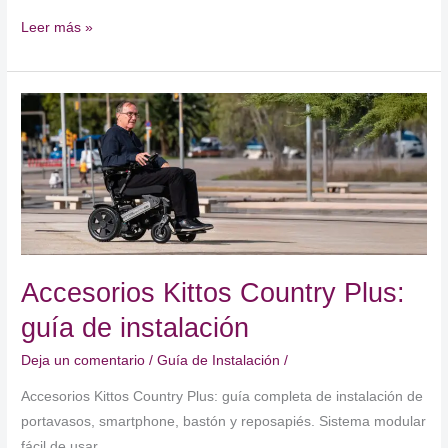
Uso
Leer más »
y
montaje
Silla
Eléctrica
Kittos
Magnesium
Accesorios Kittos Country Plus:
guía de instalación
Deja un comentario
/
Guía de Instalación
/
Accesorios Kittos Country Plus: guía completa de instalación de
portavasos, smartphone, bastón y reposapiés. Sistema modular
fácil de usar.