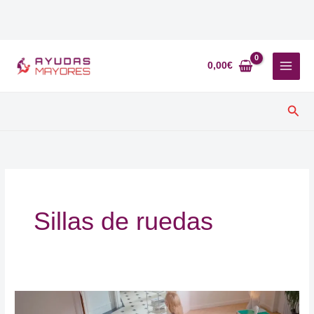
Ir
al
0,00
€
contenido
Busc
Sillas de ruedas