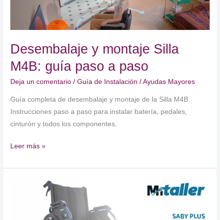
Desembalaje y montaje Silla
M4B: guía paso a paso
Deja un comentario
/
Guía de Instalación
/
Ayudas Mayores
Guía completa de desembalaje y montaje de la Silla M4B.
Instrucciones paso a paso para instalar batería, pedales,
cinturón y todos los componentes.
Desembalaje
Leer más »
y
montaje
Silla
M4B:
guía
paso