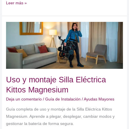
Uso
Leer más »
y
montaje
de
silla
eléctrica
Itaka:
guía
completa
Uso y montaje Silla Eléctrica
Kittos Magnesium
Deja un comentario
/
Guía de Instalación
/
Ayudas Mayores
Guía completa de uso y montaje de la Silla Eléctrica Kittos
Magnesium. Aprende a plegar, desplegar, cambiar modos y
gestionar la batería de forma segura.