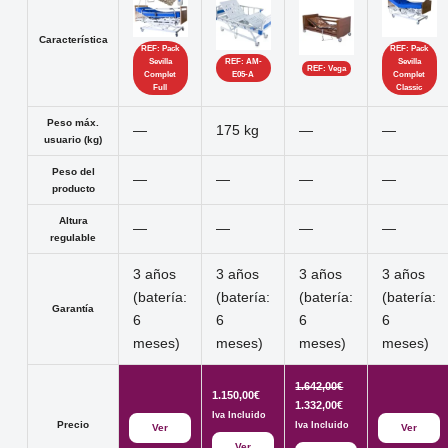
Característica
REF: Pack
REF: Pack
Sevilla
REF: AM-
Sevilla
REF: Vega
Complet
E05-A
Complet
Full
Classic
Peso máx.
—
175 kg
—
—
usuario (kg)
Peso del
—
—
—
—
producto
Altura
—
—
—
—
regulable
3 años
3 años
3 años
3 años
(batería:
(batería:
(batería:
(batería:
Garantía
6
6
6
6
meses)
meses)
meses)
meses)
El
1.642,00
€
1.150,00
€
precio
El
1.332,00
€
Iva Incluido
original
precio
Precio
Iva Incluido
Ver
Ver
era:
actual
Ver