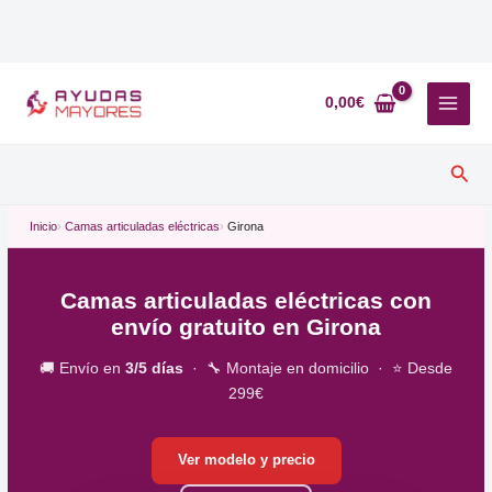
Ir
al
0,00
€
contenido
Busc
Inicio
Camas articuladas eléctricas
Girona
Camas articuladas eléctricas con
envío gratuito en Girona
🚚 Envío en
3/5 días
· 🔧 Montaje en domicilio · ⭐ Desde
299€
Ver modelo y precio