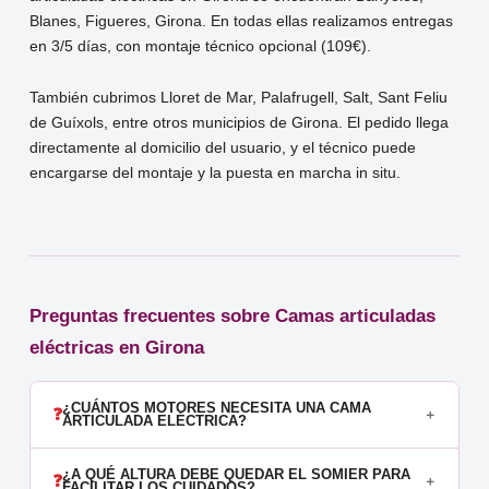
Blanes, Figueres, Girona. En todas ellas realizamos entregas
en 3/5 días, con montaje técnico opcional (109€).
También cubrimos Lloret de Mar, Palafrugell, Salt, Sant Feliu
de Guíxols, entre otros municipios de Girona. El pedido llega
directamente al domicilio del usuario, y el técnico puede
encargarse del montaje y la puesta en marcha in situ.
Preguntas frecuentes sobre Camas articuladas
eléctricas en Girona
¿CUÁNTOS MOTORES NECESITA UNA CAMA
❓
＋
ARTICULADA ELÉCTRICA?
Las camas articuladas eléctricas pueden tener 1, 2 o 3 motores.
¿A QUÉ ALTURA DEBE QUEDAR EL SOMIER PARA
❓
＋
Con 1 motor, se mueven el cabecero y los pies de forma
FACILITAR LOS CUIDADOS?