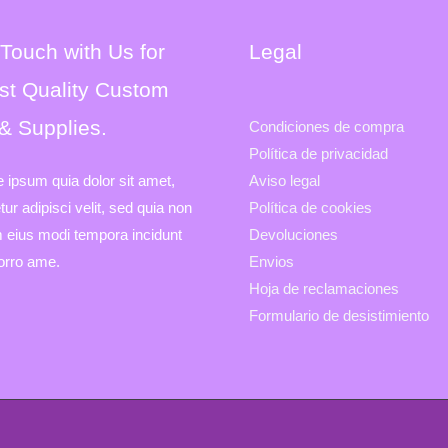
 Touch with Us for
Legal
st Quality Custom
 & Supplies.
Condiciones de compra
Política de privacidad
e ipsum quia dolor sit amet,
Aviso legal
ur adipisci velit, sed quia non
Política de cookies
eius modi tempora incidunt
Devoluciones
porro ame.
Envios
Hoja de reclamaciones
Formulario de desistimiento