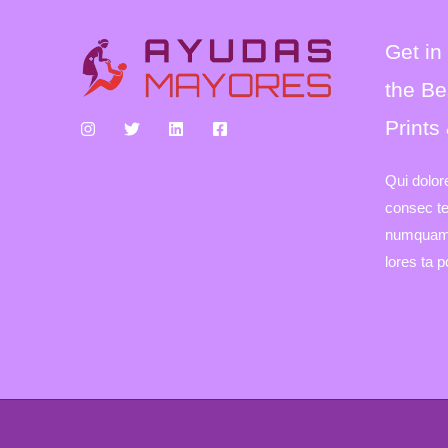
Get in
the Be
Prints
Qui dolor
consec tet
numquam 
lores ta 