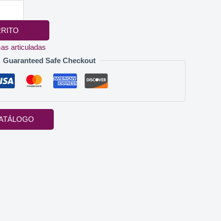
RRITO
s articuladas
Guaranteed Safe Checkout
ATÁLOGO