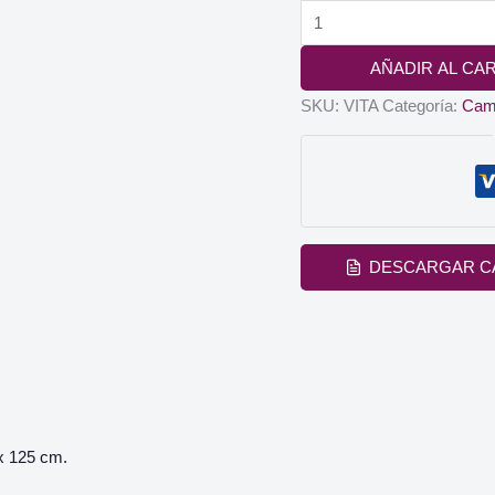
Cama
articulada
AÑADIR AL CA
electrica
con
SKU:
VITA
Categoría:
Cama
patas
VITA
cantidad
DESCARGAR C
 x 125 cm.