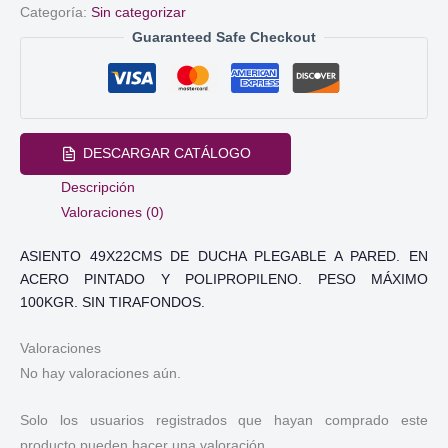
Categoría:
Sin categorizar
a
Guaranteed Safe Checkout
pared
cantidad
DESCARGAR CATÁLOGO
Descripción
Valoraciones (0)
ASIENTO 49X22CMS DE DUCHA PLEGABLE A PARED. EN
ACERO PINTADO Y POLIPROPILENO. PESO MÁXIMO
100KGR. SIN TIRAFONDOS.
Valoraciones
No hay valoraciones aún.
Solo los usuarios registrados que hayan comprado este
producto pueden hacer una valoración.