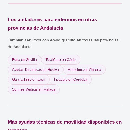
de Dependencia si hay grado reconocido, mediante el PIA; (2) los
producto llega listo para usar con instrucciones en español.
servicios sociales municipales y autonómicos de Andalucía, que
pueden tener programas de préstamo o subvención de material
Los andadores para enfermos en otras
ortopédico. Consultar siempre en los servicios sociales del
municipio o en la consejería competente de Andalucía.
provincias de Andalucía
También servimos con envío gratuito en todas las provincias
de Andalucía:
Forta en Sevilla
TotalCare en Cádiz
Ayudas Dinamicas en Huelva
Mobiclinic en Almería
Garcia 1880 en Jaén
Invacare en Córdoba
Sunrise Medical en Málaga
Más ayudas técnicas de movilidad disponibles en