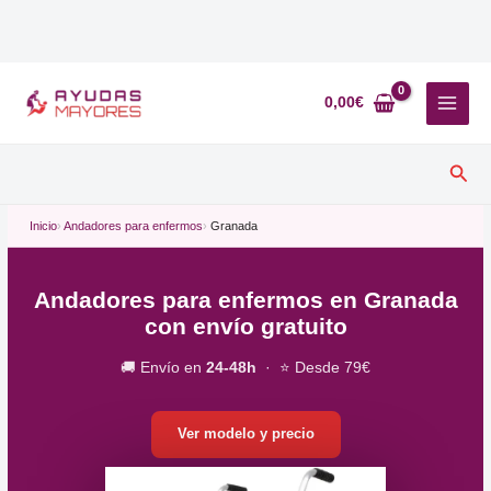
Ir
al
0,00
€
contenido
Busc
Inicio
Andadores para enfermos
Granada
Andadores para enfermos en Granada
con envío gratuito
🚚 Envío en
24-48h
· ⭐ Desde 79€
Ver modelo y precio