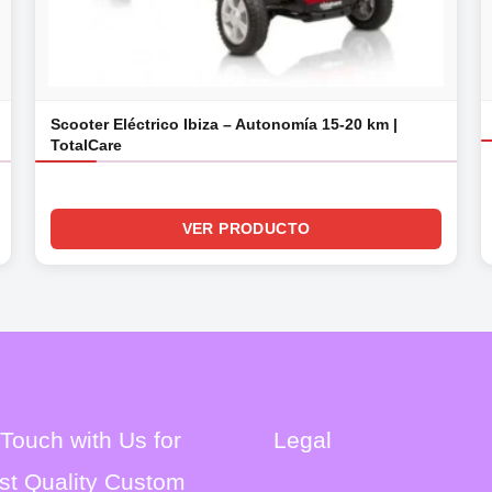
Scooter Eléctrico Ibiza – Autonomía 15-20 km |
TotalCare
VER PRODUCTO
 Touch with Us for
Legal
st Quality Custom